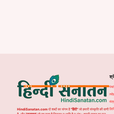
श्र
पंच
त्यो
मंत्
लिर
HindiSanatan.com
दो शब्दों का संगम है
"हिंदी"
जो हमारी संस्कृति की वाणी