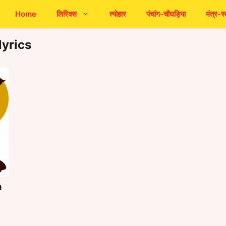
Home
लिरिक्स
त्योहार
पंचांग-चौघड़िया
मंत्र-स्
lyrics
a