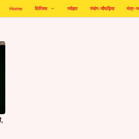
Home
लिरिक्स
त्योहार
पंचांग-चौघड़िया
मंत्र-स्
ी,