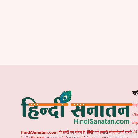
श्र
पंच
त्यो
मंत्
लिर
HindiSanatan.com
दो शब्दों का संगम है
"हिंदी"
जो हमारी संस्कृति की वाणी