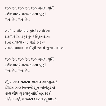
જય દેવ જય દેવ જય મંગલ મૂર્તિ
દર્શનમાત્રે મનઃકામના પૂર્ણી
જય દેવ જય દેવ
લંબોદર પીતાંબર ફણિવર વંદના
સરળ સોંડ વક્રતુન્ડ ત્રિનયના
દાસ રામાચા વાટ પાહે સદના
સંકટી પાવાવે નિર્વાણી રક્ષાવે સુરવર વંદના
જય દેવ જય દેવ જય મંગલ મૂર્તિ
દર્શનમાત્રે મનઃકામના પૂર્ણી
જય દેવ જય દેવ
શેંદુર લાલ ચઢાયો અચ્છા ગજમુખકો
દોંદિલ લાલ બિરાજે સુત ગૌરીહરકો
હાથ લીધે ગૂડલાડ્ડુ સાંઈ સુરવરકો
મહિમા કહે ન જાય લાગત હૂં પાદકો