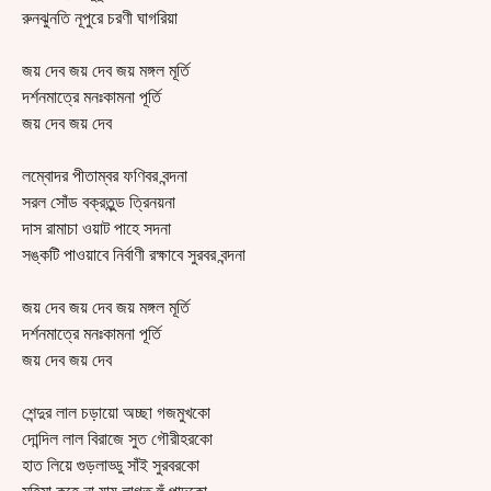
রুনঝুনতি নূপুরে চরণী ঘাগরিয়া
জয় দেব জয় দেব জয় মঙ্গল মূর্তি
দর্শনমাত্রে মনঃকামনা পূর্তি
জয় দেব জয় দেব
লম্বোদর পীতাম্বর ফণিবর বন্দনা
সরল সোঁড বক্রতুন্ড ত্রিনয়না
দাস রামাচা ওয়াট পাহে সদনা
সঙ্কটি পাওয়াবে নির্বাণী রক্ষাবে সুরবর বন্দনা
জয় দেব জয় দেব জয় মঙ্গল মূর্তি
দর্শনমাত্রে মনঃকামনা পূর্তি
জয় দেব জয় দেব
শেন্দুর লাল চড়ায়ো অচ্ছা গজমুখকো
দোন্দিল লাল বিরাজে সুত গৌরীহরকো
হাত লিয়ে গুড়লাড্ডু সাঁই সুরবরকো