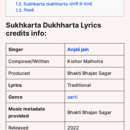
1.2.
Sukhkarta dukhharta आरती के फायदे
1.3.
निष्कर्ष
Sukhkarta Dukhharta Lyrics
credits info:
Singer
Anjali jain
Composer/Written
Kishor Malhotra
Produced
Bhakti Bhajan Sagar
Lyrics
Traditional
Genre
aarti
Music metadata
Bhakti Bhajan Sagar
provided
Released
2022