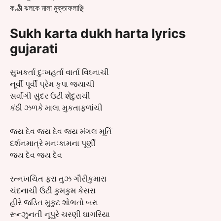
কণ্ঠী ঝলকে মালা মুক্তাফলাঞ্ছি
Sukh karta dukh harta lyrics
gujarati
સુખકર્તા દુઃખહર્તા વાર્તા વિઘ્નાચી
નૂર્વી પૂર્વી પ્રેમ કૃપા જયાચી
સર્વાંગી સુંદર ઉટી શેંદુરાચી
કંઠી ઝળકે માલા મુકતાફળાંચી
જય દેવ જય દેવ જય મંગલ મૂર્તિ
દર્શનમાત્રે મનઃકામના પૂર્ણી
જય દેવ જય દેવ
રત્નખચિત ફરા તુઝ ગૌરીકુમારા
ચંદનાચી ઉટી કુમકુમ કેસરા
હીરે જડિત મુકુટ શોભતો બરા
રૂન્ઝુનતી નૂપુરે ચરણી ઘાગરિયા