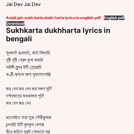
Jai Dev Jai Dev
Anjali jain sukh karta dukh harta lyrics in english pdf
English pdf
Download
Sukhkarta dukhharta lyrics in
bengali
সুখকর্তা দুঃখহর্তা, বার্তা বিঘ্নাচি
নূর্বী পূর্বী প্রেম কৃপা জয়াচি
সর্বাঙ্গী সুন্দর উটি শেন্দুরাচি
কণ্ঠী ঝলকে মালা মুক্তাফলাঞ্ছি
জয় দেব জয় দেব জয় মঙ্গল মূর্তি
দর্শনমাত্রে মনঃকামনা পূর্তি
জয় দেব জয় দেব
রত্নখচিত ফরা তুঝ গৌরীকুমারা
চন্দনাচি উটি কুমকুম কেশরা
হীরে জড়িত মুকুট শোভতো বরা