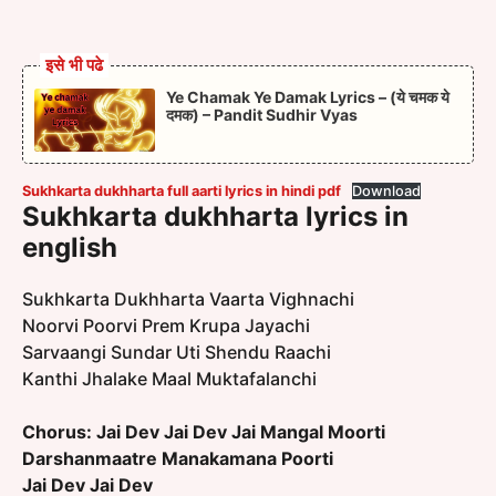
इसे भी पढे
Ye Chamak Ye Damak Lyrics – (ये चमक ये
दमक) – Pandit Sudhir Vyas
Sukhkarta dukhharta full aarti lyrics in hindi pdf
Download
Sukhkarta dukhharta lyrics in
english
Sukhkarta Dukhharta Vaarta Vighnachi
Noorvi Poorvi Prem Krupa Jayachi
Sarvaangi Sundar Uti Shendu Raachi
Kanthi Jhalake Maal Muktafalanchi
Chorus:
Jai Dev Jai Dev Jai Mangal Moorti
Darshanmaatre Manakamana Poorti
Jai Dev Jai Dev