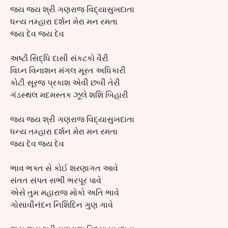
જય જય શ્રી ગણરાજ વિદ્યાસુખદાતા
ધન્ય તમ્હારા દર્શન મેરા મન રમતા
જય દેવ જય દેવ
અષ્ટૌ સિદ્ધિ દાસી સંકટકો વૈરી
વિઘ્ન વિનાશન મંગલ મૂરત અધિકારી
કોટી સૂરજ પ્રકાશ એવી છબી તેરી
ગંડસ્થલ મદમસ્તક ઝૂલે શશિ બિહારી
જય જય શ્રી ગણરાજ વિદ્યાસુખદાતા
ધન્ય તમ્હારા દર્શન મેરા મન રમતા
જય દેવ જય દેવ
ભાવ ભક્ત સે કોઈ શરણાગત આવે
સંતત સંપત સભી ભરપૂર પાવે
એસે તુમ મહારાજ મોકો અતિ ભાવે
ગોસાવીનંદન નિશિદિન ગુણ ગાવે