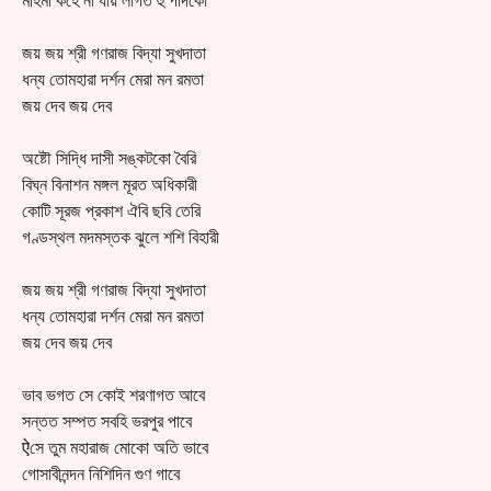
মহিমা কহে না যায় লাগত হুঁ পাদকো
জয় জয় শ্রী গণরাজ বিদ্যা সুখদাতা
ধন্য তোমহারা দর্শন মেরা মন রমতা
জয় দেব জয় দেব
অষ্টৌ সিদ্ধি দাসী সঙ্কটকো বৈরি
বিঘ্ন বিনাশন মঙ্গল মূরত অধিকারী
কোটি সূরজ প্রকাশ ঐবি ছবি তেরি
গণ্ডস্থল মদমস্তক ঝুলে শশি বিহারী
জয় জয় শ্রী গণরাজ বিদ্যা সুখদাতা
ধন্য তোমহারা দর্শন মেরা মন রমতা
জয় দেব জয় দেব
ভাব ভগত সে কোই শরণাগত আবে
সন্তত সম্পত সবহি ভরপুর পাবে
ऐসে তুম মহারাজ মোকো অতি ভাবে
গোসাবীনন্দন নিশিদিন গুণ গাবে