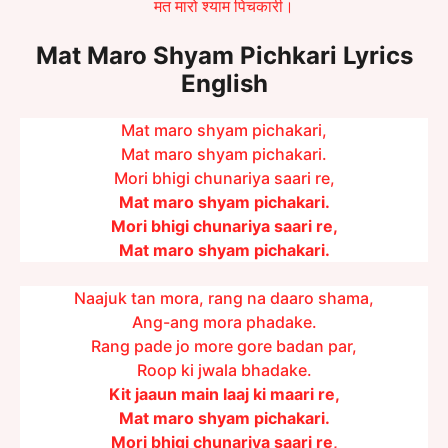
मत मारो श्याम पिचकारी।
Mat Maro Shyam Pichkari Lyrics
English
Mat maro shyam pichakari,
Mat maro shyam pichakari.
Mori bhigi chunariya saari re,
Mat maro shyam pichakari.
Mori bhigi chunariya saari re,
Mat maro shyam pichakari.
Naajuk tan mora, rang na daaro shama,
Ang-ang mora phadake.
Rang pade jo more gore badan par,
Roop ki jwala bhadake.
Kit jaaun main laaj ki maari re,
Mat maro shyam pichakari.
Mori bhigi chunariya saari re,